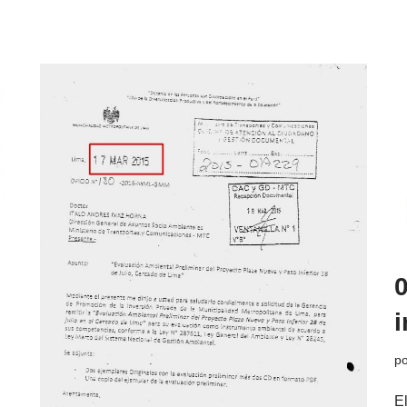
0
i
p
E