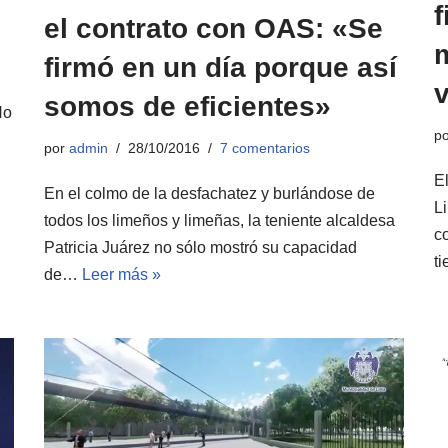
el contrato con OAS: «Se
firmó en un día porque así
v
somos de eficientes»
No
p
por
admin
28/10/2016
7 comentarios
E
En el colmo de la desfachatez y burlándose de
L
todos los limeños y limeñas, la teniente alcaldesa
c
Patricia Juárez no sólo mostró su capacidad
t
de…
Leer más »