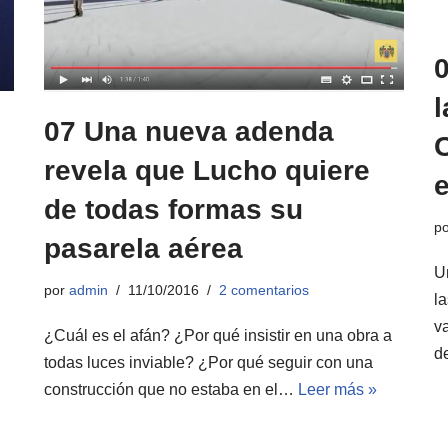
0
07 Una nueva adenda
C
revela que Lucho quiere
e
de todas formas su
p
pasarela aérea
U
por
admin
11/10/2016
2 comentarios
la
v
¿Cuál es el afán? ¿Por qué insistir en una obra a
d
todas luces inviable? ¿Por qué seguir con una
construcción que no estaba en el…
Leer más »